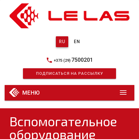
ие
RU
EN
ые
7500201
phone
+375 (29)
ПОДПИСАТЬСЯ НА РАССЫЛКУ
МЕНЮ
Вспомогательное
и
оборудование
е